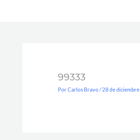
Ir
al
contenido
99333
Por
Carlos Bravo
/
28 de diciembre