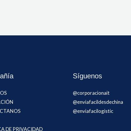
añía
Síguenos
IOS
@corporacionait
ACIÓN
@enviafacildesdechina
CTANOS
@enviafacilogistic
CA DE PRIVACIDAD